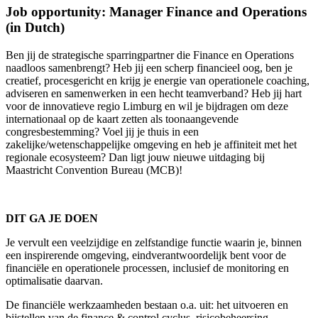
Job opportunity: Manager Finance and Operations
(in Dutch)
Ben jij de strategische sparringpartner die Finance en Operations
naadloos samenbrengt? Heb jij een scherp financieel oog, ben je
creatief, procesgericht en krijg je energie van operationele coaching,
adviseren en samenwerken in een hecht teamverband? Heb jij hart
voor de innovatieve regio Limburg en wil je bijdragen om deze
internationaal op de kaart zetten als toonaangevende
congresbestemming? Voel jij je thuis in een
zakelijke/wetenschappelijke omgeving en heb je affiniteit met het
regionale ecosysteem? Dan ligt jouw nieuwe uitdaging bij
Maastricht Convention Bureau (MCB)!
DIT GA JE DOEN
Je vervult een veelzijdige en zelfstandige functie waarin je, binnen
een inspirerende omgeving, eindverantwoordelijk bent voor de
financiële en operationele processen, inclusief de monitoring en
optimalisatie daarvan.
De financiële werkzaamheden bestaan o.a. uit: het uitvoeren en
bijstellen van de finance & control cyclus, risicobeheersing,