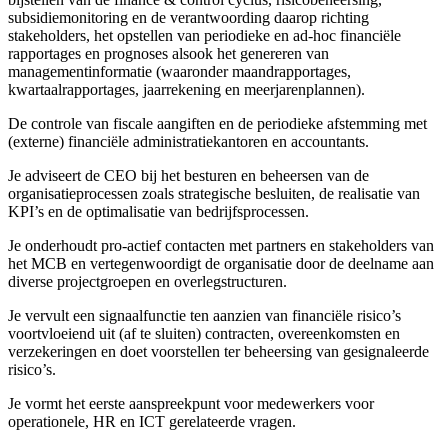
subsidiemonitoring en de verantwoording daarop richting
stakeholders, het opstellen van periodieke en ad-hoc financiële
rapportages en prognoses alsook het genereren van
managementinformatie (waaronder maandrapportages,
kwartaalrapportages, jaarrekening en meerjarenplannen).
De controle van fiscale aangiften en de periodieke afstemming met
(externe) financiële administratiekantoren en accountants.
Je adviseert de CEO bij het besturen en beheersen van de
organisatieprocessen zoals strategische besluiten, de realisatie van
KPI’s en de optimalisatie van bedrijfsprocessen.
Je onderhoudt pro-actief contacten met partners en stakeholders van
het MCB en vertegenwoordigt de organisatie door de deelname aan
diverse projectgroepen en overlegstructuren.
Je vervult een signaalfunctie ten aanzien van financiële risico’s
voortvloeiend uit (af te sluiten) contracten, overeenkomsten en
verzekeringen en doet voorstellen ter beheersing van gesignaleerde
risico’s.
Je vormt het eerste aanspreekpunt voor medewerkers voor
operationele, HR en ICT gerelateerde vragen.