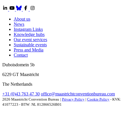
About us
News
Instagram Links
Knowledge hubs
Our event services
Sustainable events
Press and Media
Contact
Duboisdomein 5b
6229 GT Maastricht
The Netherlands
+31 (0)43 763 47 30
office@maastrichtconventionbureau.com
2026 Maastricht Convention Bureau
|
Privacy Policy
|
Cookie Policy
- KVK:
41077223
- BTW: NL 812866526B01